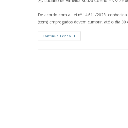
Luciano de Almeida Souza Coelho
29 d
De acordo com a Lei nº 14.611/2023, conhecida 
(cem) empregados devem cumprir, até o dia 30
Continue Lendo