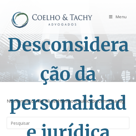
Menu
Desconsidera
ção da
personalidad
No momento, não há nenhum post publicado com esta tag.
e jurídica