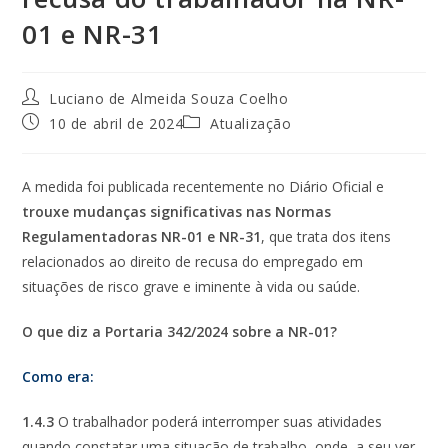
01 e NR-31
Luciano de Almeida Souza Coelho
10 de abril de 2024
Atualização
A medida foi publicada recentemente no
Diário Oficia
l e
trouxe mudanças significativas nas Normas
Regulamentadoras NR-01 e NR-31
, que trata dos itens
relacionados ao
direito de recusa
do
empregado
em
situações de
risco grave
e
iminente à vida ou saúde
.
O que diz a Portaria 342/2024 sobre a NR-01?
Como era:
1.4.3
O trabalhador poderá interromper suas atividades
quando constatar uma situação de trabalho, onde, a seu ver,