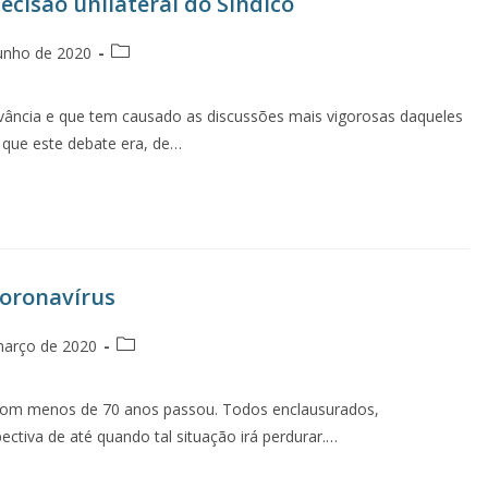
ecisão unilateral do Síndico
unho de 2020
vância e que tem causado as discussões mais vigorosas daqueles
 que este debate era, de…
oronavírus
março de 2020
 com menos de 70 anos passou. Todos enclausurados,
ctiva de até quando tal situação irá perdurar.…