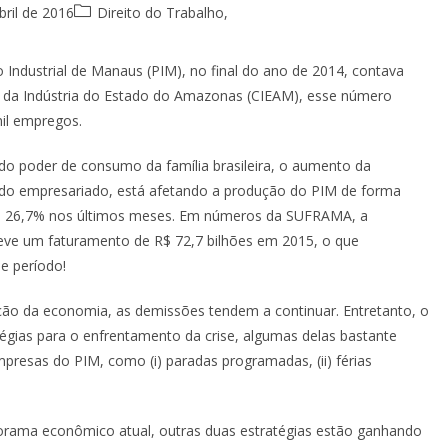
bril de 2016
Direito do Trabalho
,
 Industrial de Manaus (PIM), no final do ano de 2014, contava
 da Indústria do Estado do Amazonas (CIEAM), esse número
mil empregos.
 do poder de consumo da família brasileira, o aumento da
a do empresariado, está afetando a produção do PIM de forma
 de 26,7% nos últimos meses. Em números da SUFRAMA, a
teve um faturamento de R$ 72,7 bilhões em 2015, o que
e período!
ção da economia, as demissões tendem a continuar. Entretanto, o
tégias para o enfrentamento da crise, algumas delas bastante
resas do PIM, como (i) paradas programadas, (ii) férias
orama econômico atual, outras duas estratégias estão ganhando