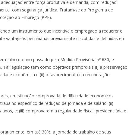
a adequação entre força produtiva e demanda, com redução
lmente, com segurança jurídica. Tratam-se do Programa de
roteção ao Emprego (PPE).
endo um instrumento que incentiva o empregado a requerer o
e vantagens pecuniárias previamente discutidas e definidas em
 em julho do ano passado pela Medida Provisória nº 680, e
. Tal legislação tem como objetivos primordiais (i) a preservação
dade econômica e (ii) o favorecimento da recuperação
ores, em situação comprovada de dificuldade econômico-
trabalho específico de redução de jornada e de salário; (ii)
nos, e; (iii) comprovarem a regularidade fiscal, previdenciária e
orariamente, em até 30%, a jornada de trabalho de seus