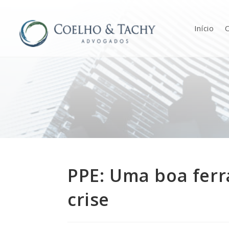
Início
O
PPE: Uma boa fer
crise